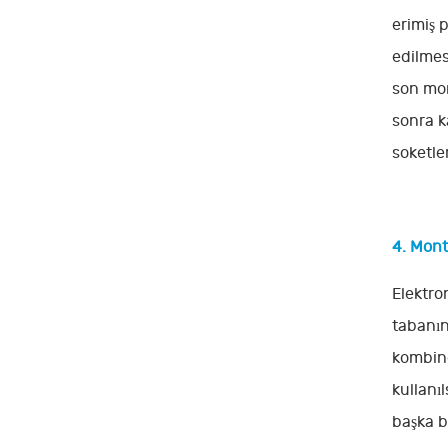
erimiş 
edilmes
son mon
sonra k
soketler
4. Mont
Elektro
tabanını
kombine
kullanı
başka b