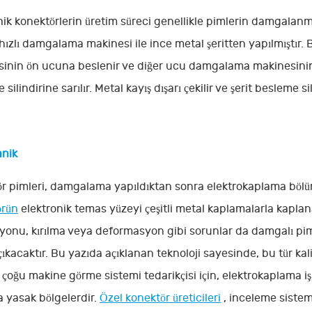
nik konektörlerin üretim süreci genellikle pimlerin damgalanma
hızlı damgalama makinesi ile ince metal şeritten yapılmıştır
inin ön ucuna beslenir ve diğer ucu damgalama makinesinin 
silindirine sarılır. Metal kayış dışarı çekilir ve şerit besleme s
anik
r pimleri, damgalama yapıldıktan sonra elektrokaplama böl
örün
elektronik temas yüzeyi çeşitli metal kaplamalarla kapl
iyonu, kırılma veya deformasyon gibi sorunlar da damgalı p
ıkacaktır. Bu yazıda açıklanan teknoloji sayesinde, bu tür kalit
e, çoğu makine görme sistemi tedarikçisi için, elektrokaplama iş
la yasak bölgelerdir.
Özel konektör üreticileri
, inceleme sistem