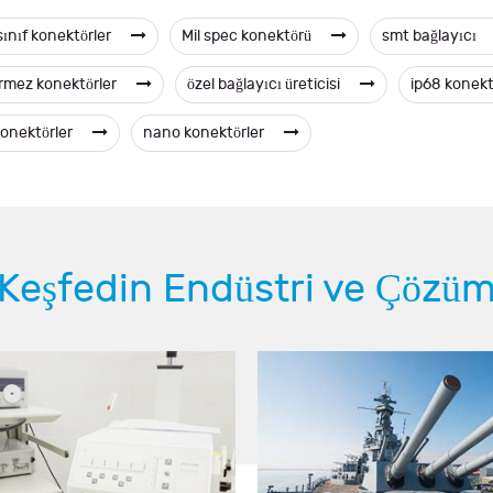
sınıf konektörler
Mil spec konektörü
smt bağlayıcı
irmez konektörler
özel bağlayıcı üreticisi
ip68 konek
konektörler
nano konektörler
Keşfedin Endüstri ve Çözü