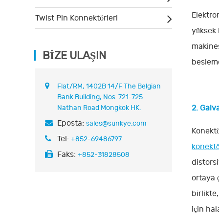
Elektro
Twist Pin Konnektörleri
yüksek 
makines
BIZE ULAŞIN
besleme 
Flat/RM, 1402B 14/F The Belgian
Bank Building, Nos. 721-725
Nathan Road Mongkok HK.
2. Galv
Eposta:
sales@sunkye.com
Konektö
Tel:
+852-69486797
konekt
Faks:
+852-31828508
distors
ortaya ç
birlikt
için ha