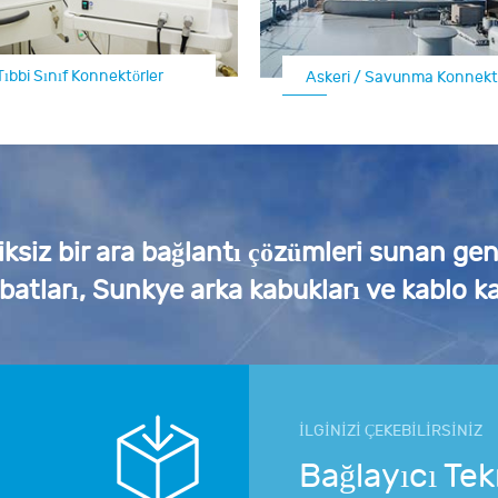
Havacılık Elektrik Konne
Tıbbi Sınıf Konnektörler
Otomotiv Elektrik Konnektörleri
Askeri / Savunma Konnektö
iksiz bir ara bağlantı çözümleri sunan ge
ibatları, Sunkye arka kabukları ve kablo ka
İLGİNİZİ ÇEKEBİLİRSİNİZ
Bağlayıcı Tek