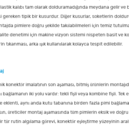
plastik kalıbı tam olarak dolduramadığında meydana gelir ve 
i gereken tipik bir kusurdur. Diğer kusurlar, soketlerin doldu
tajda pimlere doğru şekilde takılabilmeleri için temiz tutul
alite denetimi için makine vizyon sistemi nispeten basit ve k
in tıkanması, arka ışık kullanılarak kolayca tespit edilebilir.
aj
nik konektör imalatının son aşaması, bitmiş ürünlerin montajıd
 bağlamanın iki yolu vardır: tekli fişli veya kombine fişli. Tek 
 eklenti, aynı anda kutu tabanına birden fazla pimi bağlamak i
lsın, üreticiler montaj aşamasında tüm pimlerin eksik ve doğr
ir tür rutin algılama görevi, konektör eşleştirme yüzeyinin aral