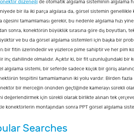
konektör düzeneği
de otomatik algılama sisteminin algılama hı
niyede bir ila iki parça algılasa da, görsel sistemin genellikle
a öğesini tamamlaması gerekir, bu nedenle algılama hızı yine 
an sonra, konektörün büyüklük sırasına göre dış boyutları, tek
yüktür ve bu da görsel algılama sistemleri için başka bir pro
rı bir fitin üzerindedir ve yüzlerce pime sahiptir ve her pim
ir inç dahilinde olmalıdır. Açıktır ki, bir fit uzunluğundaki b
l algılama sistemi, bir seferde sadece küçük bir görüş alanındak
ektörün tespitini tamamlamanın iki yolu vardır: Birden fazla k
nektör bir merceğin önünden geçtiğinde kamerayı sürekli olar
ni değerlendirmek için sürekli olarak birlikte alınan tek çerçeve
kle konektörlerin montajından sonra PPT görsel algılama sist
ular Searches