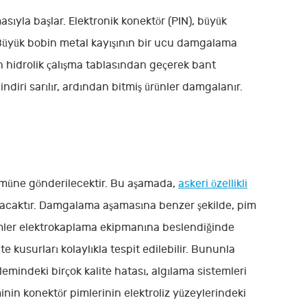
sıyla başlar. Elektronik konektör (PIN), büyük
. Büyük bobin metal kayışının bir ucu damgalama
hidrolik çalışma tablasından geçerek bant
ilindiri sarılır, ardından bitmiş ürünler damgalanır.
ümüne gönderilecektir. Bu aşamada,
askeri özellikli
anacaktır. Damgalama aşamasına benzer şekilde, pim
imler elektrokaplama ekipmanına beslendiğinde
e kusurları kolaylıkla tespit edilebilir. Bununla
lemindeki birçok kalite hatası, algılama sistemleri
inin konektör pimlerinin elektroliz yüzeylerindeki