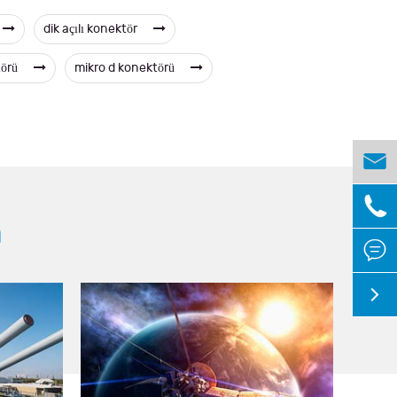
dik açılı konektör
törü
mikro d konektörü


m

