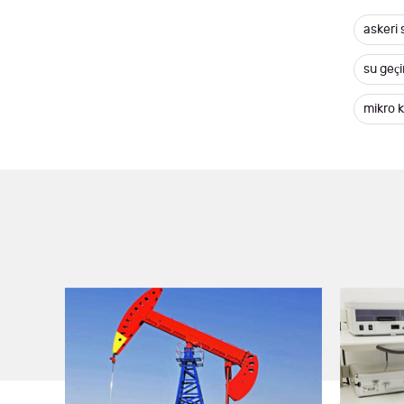
askeri 
su geç
mikro 