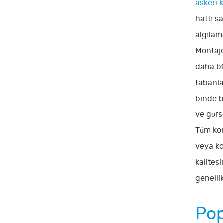
askeri 
hattı sa
algılam
Montajd
daha bü
tabanla
binde b
ve görse
Tüm kon
veya ko
kalitesi
genelli
Pop