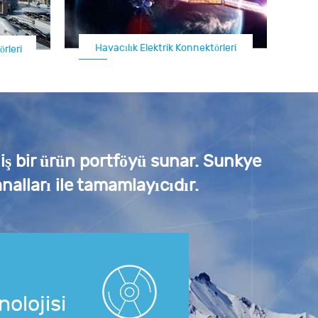
ktörleri
rleri
Uçak Konnektörü / İHA Konnektörü
niş bir ürün portföyü sunar. Sunkye
nalları ile tamamlayıcıdır.
nolojisi