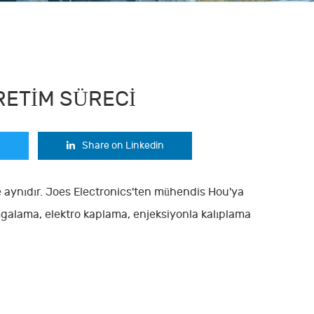
RETIM SÜRECI
Share on Linkedin
e aynıdır. Joes Electronics'ten mühendis Hou'ya
amgalama, elektro kaplama, enjeksiyonla kalıplama