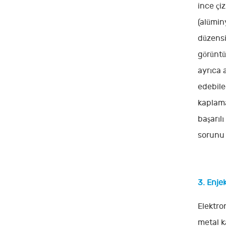
ince çiz
(alümin
düzensi
görüntü
ayrıca 
edebile
kaplama
başarıl
sorunu
3. Enje
Elektro
metal k