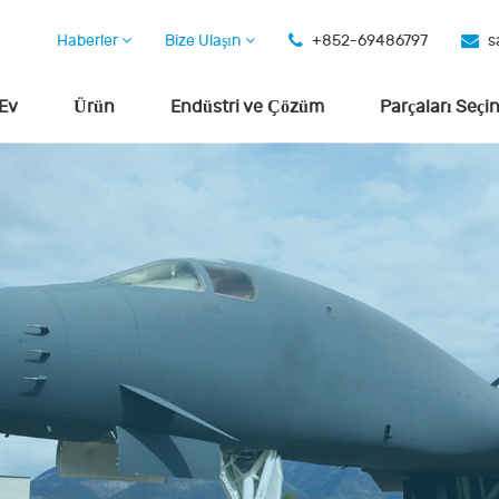
Haberler
Bize Ulaşın
+852-69486797
s
Ev
Ürün
Endüstri ve Çözüm
Parçaları Seçi