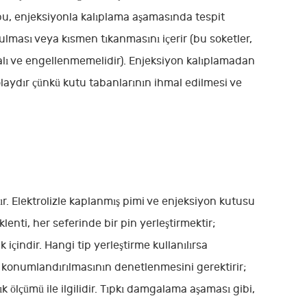
bu, enjeksiyonla kalıplama aşamasında tespit
rulması veya kısmen tıkanmasını içerir (bu soketler,
malı ve engellenmemelidir). Enjeksiyon kalıplamadan
olaydır çünkü kutu tabanlarının ihmal edilmesi ve
ır. Elektrolizle kaplanmış pimi ve enjeksiyon kutusu
eklenti, her seferinde bir pin yerleştirmektir;
çindir. Hangi tip yerleştirme kullanılırsa
u konumlandırılmasının denetlenmesini gerektirir;
ık ölçümü ile ilgilidir. Tıpkı damgalama aşaması gibi,