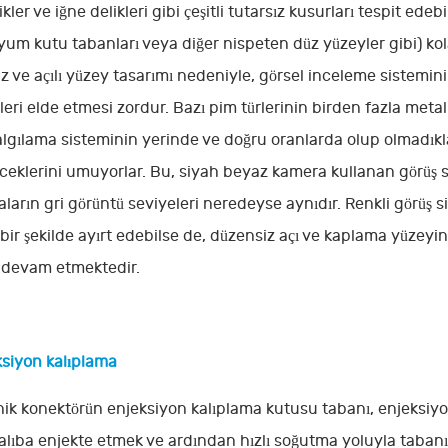
ikler ve iğne delikleri gibi çeşitli tutarsız kusurları tespit e
yum kutu tabanları veya diğer nispeten düz yüzeyler gibi) kola
z ve açılı yüzey tasarımı nedeniyle, görsel inceleme sistemin
leri elde etmesi zordur. Bazı pim türlerinin birden fazla meta
algılama sisteminin yerinde ve doğru oranlarda olup olmadıklar
ceklerini umuyorlar. Bu, siyah beyaz kamera kullanan görüş sist
ların gri görüntü seviyeleri neredeyse aynıdır. Renkli görüş 
ı bir şekilde ayırt edebilse de, düzensiz açı ve kaplama yüzey
 devam etmektedir.
ksiyon kalıplama
nik konektörün enjeksiyon kalıplama kutusu tabanı, enjeksiyon
alıba enjekte etmek ve ardından hızlı soğutma yoluyla tabanı 