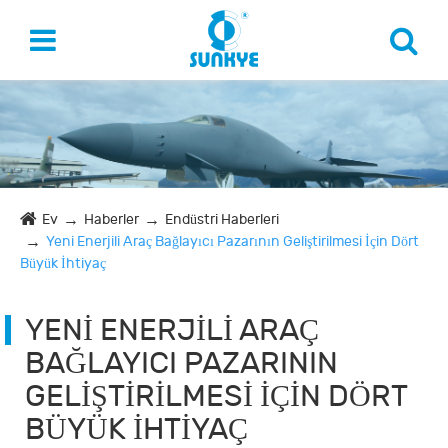
Ev
Haberler
Endüstri Haberleri
Yeni Enerjili Araç Bağlayıcı Pazarının Geliştirilmesi İçin Dört
Büyük İhtiyaç
YENI ENERJILI ARAÇ
BAĞLAYICI PAZARININ
GELIŞTIRILMESI İÇIN DÖRT
BÜYÜK İHTIYAÇ