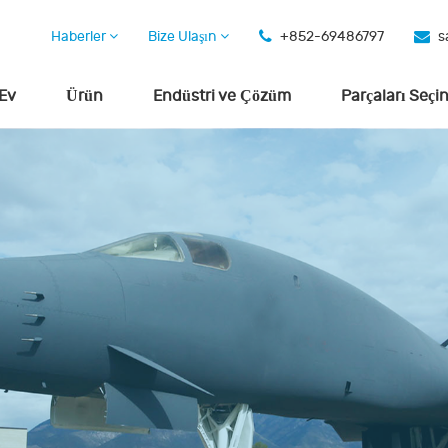
Haberler
Bize Ulaşın
+852-69486797
s
Ev
Ürün
Endüstri ve Çözüm
Parçaları Seçi