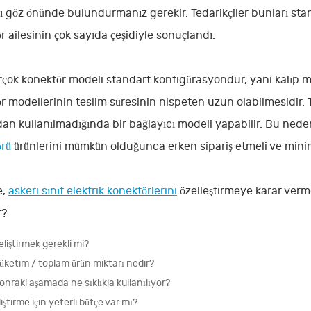
ı göz önünde bulundurmanız gerekir. Tedarikçiler bunları sta
r ailesinin çok sayıda çeşidiyle sonuçlandı.
irçok konektör modeli standart konfigürasyondur, yani kalıp ma
r modellerinin teslim süresinin nispeten uzun olabilmesidir. Te
dan kullanılmadığında bir bağlayıcı modeli yapabilir. Bu neden
rü
ürünlerini mümkün olduğunca erken sipariş etmeli ve minimu
e,
askeri sınıf elektrik konektörlerini
özelleştirmeye karar ver
r?
geliştirmek gerekli mi?
tüketim / toplam ürün miktarı nedir?
onraki aşamada ne sıklıkla kullanılıyor?
liştirme için yeterli bütçe var mı?