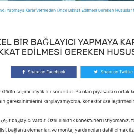
ayıcı Yapmaya Karar Vermeden Önce Dikkat Edilmesi Gereken Hususlar N
EL BIR BAĞLAYICI YAPMAYA K
KKAT EDILMESI GEREKEN HUSU
Share on Facebook
Share on Twitter
ektörün seçimi büyük bir sorundur. Bazıları piyasadaki ortak kon
ın gereksinimlerini karşılayamıyorsa, konektör özelleştirmesi
çeşit bağlayıcı vardır. Özel elektrik konektörleri istiyorsanız, 
jisi, bağlantı elemanları ve montaj yardımcıları dahil olmak üze