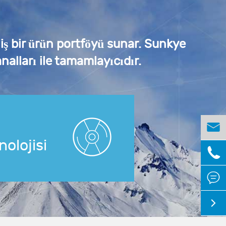
niş bir ürün portföyü sunar. Sunkye
nalları ile tamamlayıcıdır.

nolojisi


