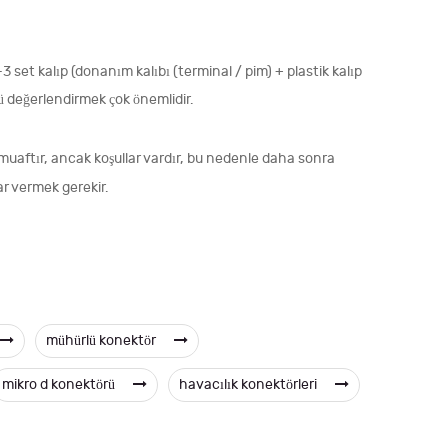
2-3 set kalıp (donanım kalıbı (terminal / pim) + plastik kalıp
nü değerlendirmek çok önemlidir.
uaftır, ancak koşullar vardır, bu nedenle daha sonra
ar vermek gerekir.
mühürlü konektör
mikro d konektörü
havacılık konektörleri