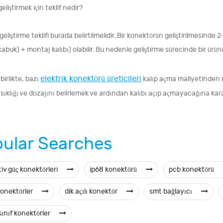
geliştirmek için teklif nedir?
 geliştirme teklifi burada belirtilmelidir. Bir konektörün geliştirilmesinde 
abuk) + montaj kalıbı) olabilir. Bu nedenle geliştirme sürecinde bir ürü
elektrik konektörü üreticileri
birlikte, bazı
kalıp açma maliyetinden m
 sıklığı ve dozajını belirlemek ve ardından kalıbı açıp açmayacağına kar
ular Searches
iv güç konektörleri
ip68 konektörü
pcb konektörü
konektörler
dik açılı konektör
smt bağlayıcı
sınıf konektörler