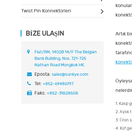
konular
Twist Pin Konnektörleri
konektö
BIZE ULAŞIN
Artık b
konektö
Flat/RM, 1402B 14/F The Belgian
tarafın
Bank Building, Nos. 721-725
konektö
Nathan Road Mongkok HK.
Eposta:
sales@sunkye.com
Öyleys
Tel:
+852-69486797
nelerdi
Faks:
+852-31828508
1. Kalıp 
2. Aylık 
3. Ürün s
4. Küf ge