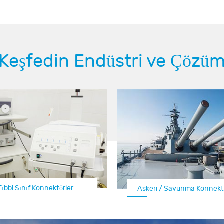
Keşfedin Endüstri ve Çözü
Havacılı
Tıbbi Sınıf Konnektörler
Otomotiv Elektrik Konnektörleri
Askeri / Savunma Konnektö