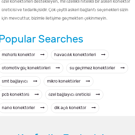
özel konektörleri destekleyen, mil özellikli nitelikli bir askeri konektör
üreticisi ve tedarikçisidir. Çok çeşitli askeri bağlantı seçenekleri sizin
için mevcuttur, bizimle iletişime geçmekten çekinmeyin.
Popular Searches
mühürlü konektör
havacılık konektörleri
otomotiv güç konektörleri
su geçirmez konektörler
smt bağlayıcı
mikro konektörler
pcb konektörü
özel bağlayıcı üreticisi
nano konektörler
dik açılı konektör