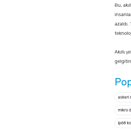
Bu, akı
insanlar
azaldı. 
teknoloj
Akıllı 
gelgiti
Pop
askeri 
mikro 
ip68 k