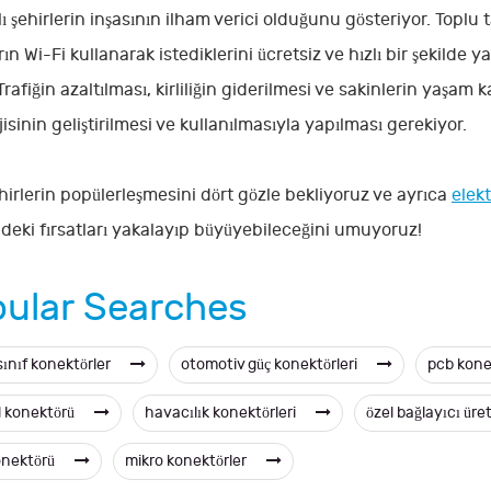
llı şehirlerin inşasının ilham verici olduğunu gösteriyor. Toplu
ın Wi-Fi kullanarak istediklerini ücretsiz ve hızlı bir şekilde 
Trafiğin azaltılması, kirliliğin giderilmesi ve sakinlerin yaşam 
isinin geliştirilmesi ve kullanılmasıyla yapılması gerekiyor.
şehirlerin popülerleşmesini dört gözle bekliyoruz ve ayrıca
elekt
ndeki fırsatları yakalayıp büyüyebileceğini umuyoruz!
ular Searches
sınıf konektörler
otomotiv güç konektörleri
pcb kone
d konektörü
havacılık konektörleri
özel bağlayıcı üret
onektörü
mikro konektörler