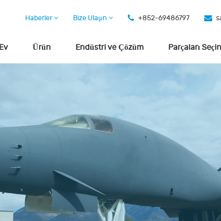
Haberler
Bize Ulaşın
+852-69486797
s
Ev
Ürün
Endüstri ve Çözüm
Parçaları Seçi