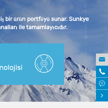
niş bir ürün portföyü sunar. Sunkye
nalları ile tamamlayıcıdır.

nolojisi


