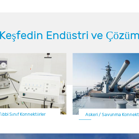
Keşfedin Endüstri ve Çözü
Havacılık Elektrik Konne
Tıbbi Sınıf Konnektörler
Otomotiv Elektrik Konnektörleri
Askeri / Savunma Konnektö