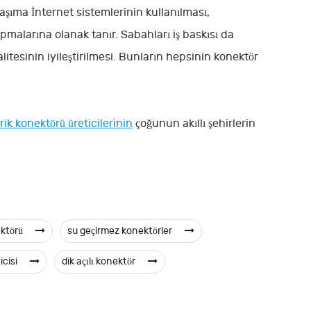
 taşıma İnternet sistemlerinin kullanılması,
yapmalarına olanak tanır. Sabahları iş baskısı da
kalitesinin iyileştirilmesi. Bunların hepsinin konektör
rik konektörü üreticilerinin
çoğunun akıllı şehirlerin
ktörü
su geçirmez konektörler
icisi
dik açılı konektör