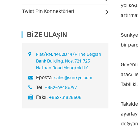
yol koş
Twist Pin Konnektörleri
artırma
BIZE ULAŞIN
Sunky
bir parç
Flat/RM, 1402B 14/F The Belgian
Bank Building, Nos. 721-725
Güvenlik
Nathan Road Mongkok HK.
aracı il
Eposta:
sales@sunkye.com
Tabii k
Tel:
+852-69486797
Faks:
+852-31828508
Takside
ayarlaya
değiştir