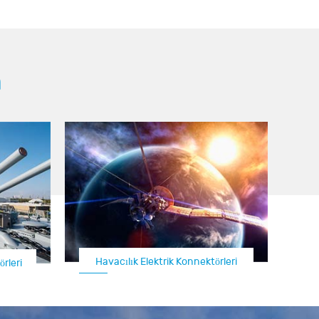
m
ktörleri
rleri
Uçak Konnektörü / İHA Konnektörü