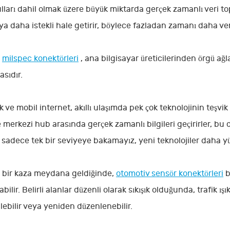
ulları dahil olmak üzere büyük miktarda gerçek zamanlı veri topl
ya daha istekli hale getirir, böylece fazladan zamanı daha veri
e
milspec konektörleri
, ana bilgisayar üreticilerinden örgü ağ
asıdır.
 ve mobil internet, akıllı ulaşımda pek çok teknolojinin teşvik 
e merkezi hub arasında gerçek zamanlı bilgileri geçirirler, bu da
i, sadece tek bir seviyeye bakamayız, yeni teknolojiler daha y
 bir kaza meydana geldiğinde,
otomotiv sensör konektörleri
b
bilir. Belirli alanlar düzenli olarak sıkışık olduğunda, trafik ış
ilebilir veya yeniden düzenlenebilir.