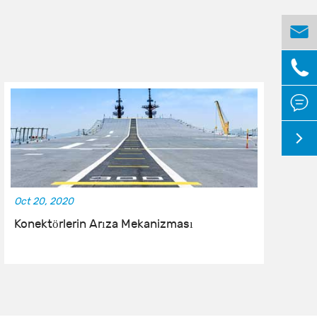




Oct 20, 2020
Oc
Konektörlerin Arıza Mekanizması
S
M