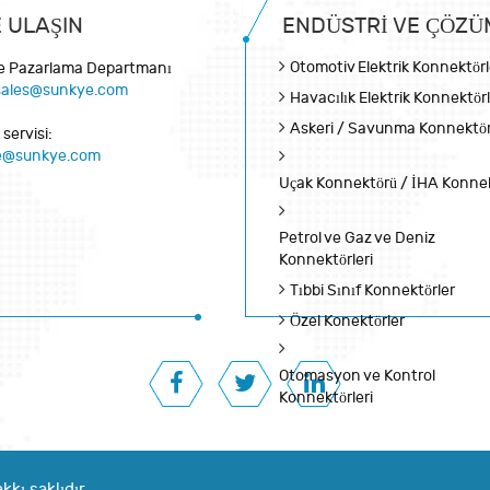
E ULAŞIN
ENDÜSTRI VE ÇÖZÜ
Otomotiv Elektrik Konnektörl
ve Pazarlama Departmanı
sales@sunkye.com
Havacılık Elektrik Konnektörl
Askeri / Savunma Konnektör
 servisi:
ce@sunkye.com
Uçak Konnektörü / İHA Konne
Petrol ve Gaz ve Deniz
Konnektörleri
Tıbbi Sınıf Konnektörler
Özel Konektörler
Otomasyon ve Kontrol
Konnektörleri
kkı saklıdır.