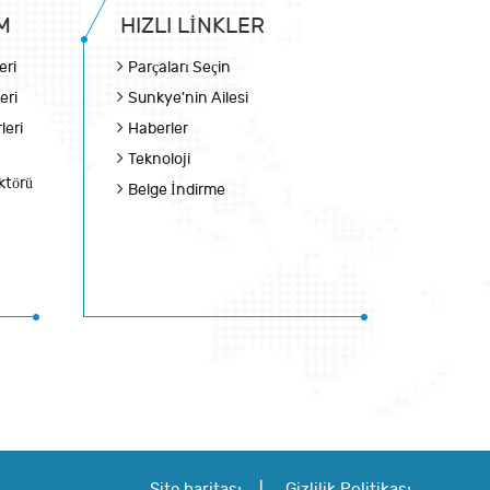
M
HIZLI LINKLER
eri
Parçaları Seçin
eri
Sunkye'nin Ailesi
leri
Haberler
Teknoloji
ktörü
Belge İndirme
Site haritası
|
Gizlilik Politikası