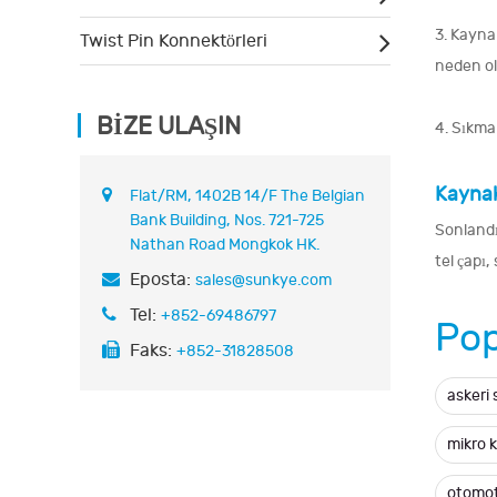
3. Kayna
Twist Pin Konnektörleri
neden ol
BIZE ULAŞIN
4. Sıkma
Kaynakl
Flat/RM, 1402B 14/F The Belgian
Bank Building, Nos. 721-725
Sonlandı
Nathan Road Mongkok HK.
tel çapı,
Eposta:
sales@sunkye.com
Tel:
+852-69486797
Pop
Faks:
+852-31828508
askeri 
mikro 
otomot