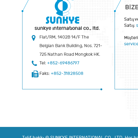
BIZ
Satış 
Satış:
sunkye international co., ltd.
Flat/RM, 1402B 14/F The
Müşteri
servi
Belgian Bank Building, Nos. 721-
725 Nathan Road Mongkok HK.
Tel:
+852-69486797
Faks:
+852-31828508
Telif hakkı ©
SUNKYE INTERNATIONAL CO., LTD.
Her ha