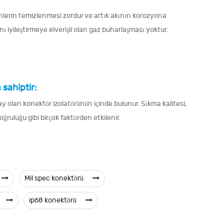
nlerin temizlenmesi zordur ve artık akının korozyona
 iyileştirmeye elverişli olan gaz buharlaşması yoktur.
 sahiptir:
 olan konektör izolatörünün içinde bulunur. Sıkma kalitesi,
ğruluğu gibi birçok faktörden etkilenir.
Mil spec konektörü
ip68 konektörü