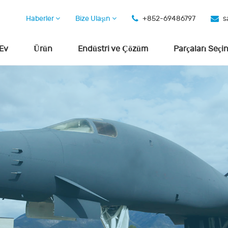
Haberler
Bize Ulaşın
+852-69486797
s
Ev
Ürün
Endüstri ve Çözüm
Parçaları Seçi