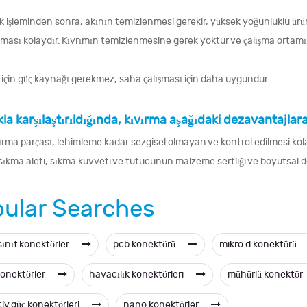
k işleminden sonra, akının temizlenmesi gerekir, yüksek yoğunluklu ürü
ması kolaydır. Kıvrımın temizlenmesine gerek yoktur ve çalışma ortamını
 için güç kaynağı gerekmez, saha çalışması için daha uygundur.
a karşılaştırıldığında, kıvırma aşağıdaki dezavantajlara
rma parçası, lehimleme kadar sezgisel olmayan ve kontrol edilmesi kolay
 sıkma aleti, sıkma kuvveti ve tutucunun malzeme sertliği ve boyutsal do
ular Searches
sınıf konektörler
pcb konektörü
mikro d konektörü
konektörler
havacılık konektörleri
mühürlü konektör
iv güç konektörleri
nano konektörler