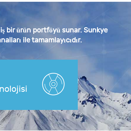
niş bir ürün portföyü sunar. Sunkye
nalları ile tamamlayıcıdır.
nolojisi