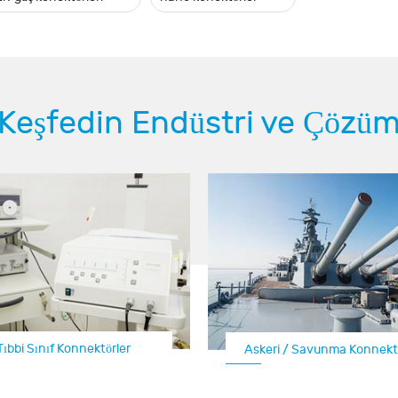
Keşfedin Endüstri ve Çözü
Tıbbi Sınıf Konnektörler
Askeri / Savunma Konnektö
Otomotiv Elektrik Konne