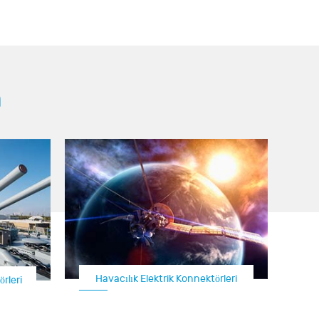
m
Havacılık Elektrik Konnektörleri
rleri
ktörleri
Uçak 