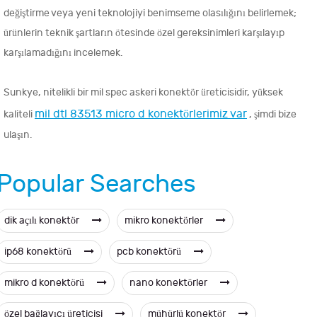
değiştirme veya yeni teknolojiyi benimseme olasılığını belirlemek;
ürünlerin teknik şartların ötesinde özel gereksinimleri karşılayıp
karşılamadığını incelemek.
Sunkye, nitelikli bir mil spec askeri konektör üreticisidir, yüksek
mil dtl 83513 micro d konektörlerimiz var
kaliteli
, şimdi bize
ulaşın.
Popular Searches
dik açılı konektör
mikro konektörler
ip68 konektörü
pcb konektörü
mikro d konektörü
nano konektörler
özel bağlayıcı üreticisi
mühürlü konektör