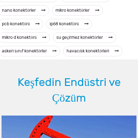
nano konektörler
mikro konektörler
pcb konektörü
ip68 konektörü
mikro d konektörü
su geçirmez konektörler
askeri sınıf konektörler
havacılık konektörleri
Keşfedin Endüstri ve
Çözüm