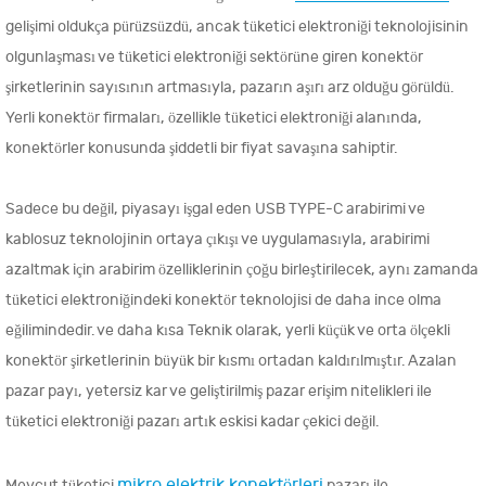
gelişimi oldukça pürüzsüzdü, ancak tüketici elektroniği teknolojisinin
olgunlaşması ve tüketici elektroniği sektörüne giren konektör
şirketlerinin sayısının artmasıyla, pazarın aşırı arz olduğu görüldü.
Yerli konektör firmaları, özellikle tüketici elektroniği alanında,
konektörler konusunda şiddetli bir fiyat savaşına sahiptir.
Sadece bu değil, piyasayı işgal eden USB TYPE-C arabirimi ve
kablosuz teknolojinin ortaya çıkışı ve uygulamasıyla, arabirimi
azaltmak için arabirim özelliklerinin çoğu birleştirilecek, aynı zamanda
tüketici elektroniğindeki konektör teknolojisi de daha ince olma
eğilimindedir. ve daha kısa Teknik olarak, yerli küçük ve orta ölçekli
konektör şirketlerinin büyük bir kısmı ortadan kaldırılmıştır. Azalan
pazar payı, yetersiz kar ve geliştirilmiş pazar erişim nitelikleri ile
tüketici elektroniği pazarı artık eskisi kadar çekici değil.
mikro elektrik konektörleri
Mevcut tüketici
pazarı ile