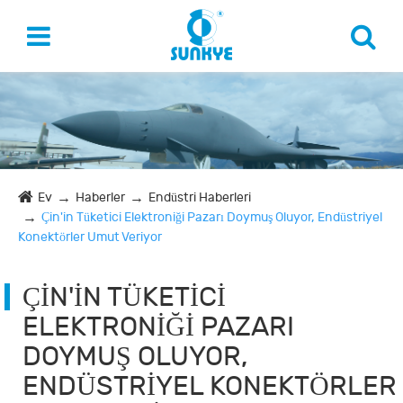
Ev
Haberler
Endüstri Haberleri
Çin'in Tüketici Elektroniği Pazarı Doymuş Oluyor, Endüstriyel
Konektörler Umut Veriyor
ÇIN'IN TÜKETICI
ELEKTRONIĞI PAZARI
DOYMUŞ OLUYOR,
ENDÜSTRIYEL KONEKTÖRLER