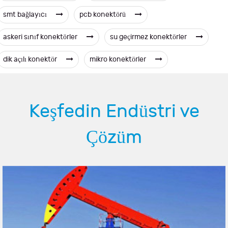
smt bağlayıcı
pcb konektörü
askeri sınıf konektörler
su geçirmez konektörler
dik açılı konektör
mikro konektörler
Keşfedin Endüstri ve
Çözüm