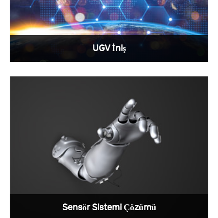
UGV İniş
UGV'ler tehlikeli görevlerden sorumludur ve
Sunkye'nin elektrik konektörleri bunları sabit
tutmaktan sorumludur.
View More >
Sensör Sistemi Çözümü