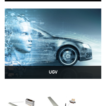
Uçak elektrik konektörleri, hassaslık ve stabilite
gibi yüksek performanslarından dolayı
sensörlere de uygulanabilir.
View More >
UGV
UGV'nin modern savaşta büyük avantajları