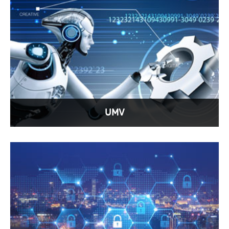
UMV
Modern savaşta UMV'nin önemi, uçakların
UMV'ye elektrik konektörlerininki kadar
önemlidir.
View More >